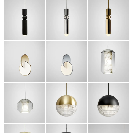
FULCRUM
FULCRUM
FULCRUM
PENDANT
PENDANT
PENDANT
(POLISHED.
(POLISHED.
(MATTE.BLA
CHROME) -
GOLD) -
CK) - JPN
JPN
JPN
151,800
¥
税
151,800
151,800
¥
¥
税
税
込
込
込
ECLIPSE
ECLIPSE
CHAMBER
PENDANT
PENDANT
LARGE
(POLISHED
(POLISHED
PENDANT
GOLD)
CHROME)
418,000
¥
396,000
396,000
税
¥
¥
税
税
込
込
込
LITTLE
LITTLE
LENS FLAIR
CHAMBER
LENS FLAIR
PENDANT
SMALL
PENDANT
(MATTE
PENDANT
(BRASHED
BLACK) -
BRASS)JPN
374,000
¥
JPN
税
140,800
¥
込
税
140,800
¥
税
込
込
CRYSTAL
LENS FLAIR
LENS FLAIR