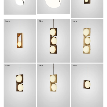
305,800
¥
224,400
360,800
税
¥
¥
税
税
込
込
込
New
New
New
＊今夏発売予定
MYTHOS
SOLSTICE
SOLSTICE
PENDANT
TRIO
TRIO
BRUSHED
BLACKENED
BRUSHED
BRASS
BRASS
BRASS
305,800
902,000
¥
¥
税
税
902,000
¥
税
込
込
込
New
New
New
＊今夏発売予定
SOLSTICE
SOLSTICE
SOLSTICE
DUO
PENDANT
DUO
BLACKENED
BLACKENED
BRUSHED
BRASS
BRASS
BRASS
594,000
316,800
¥
¥
税
594,000
税
¥
税
込
込
込