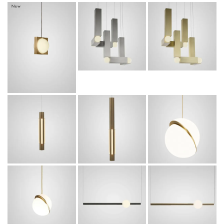
New
SOLSTICE
VESPER
VESPER
PENDANT
DUO
DUO
BRASHED
BRUSHED
BRUSHED
BRASS
SILVER
GOLD
316,800
748,000
748,000
¥
¥
¥
税
税
税
込
込
込
ALTAR 4
CRESCENT
PENDANT
ALTAR 4
LARGE
LIGHT
PENDANT
PENDANT -
SHORT
LIGHT TALL
JPN
880,000
1,012,000
¥
¥
税
360,800
¥
税
込
税込
込
ORION
CRESCENT
ORION
GLOBE
MINI
GLOBE
PENDANT(P
PENDANT -
PENDANT(G
OLISHED.G
JPN
UNMETAL)
OLD)
224,400
363,000
¥
¥
税
税
363,000
¥
税
込
込