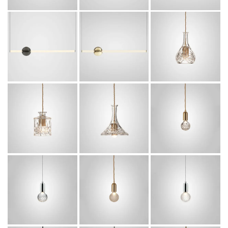
込
ORION
BELL
ORION
TUBE
DECANTER
TUBE
PENDANT(P
CLASSIC
PENDANT(G
OLISHED
PENDANT -
UNMETAL)
GOLD)
JPN
363,000
¥
税
363,000
140,800
¥
¥
税
税
込
込
込
CLEAR
SQUARE
TULIP
CRYSTAL
DECANTER
DECANTER
BULB
CLASSIC
CLASSIC
PENDANT
PENDANT -
PENDANT -
(BRASHED
JPN
JPN
BRASS) -
JPN
140,800
140,800
¥
¥
税
税
114,400
¥
込
込
税
FROST
込
CLEAR
FROST
CRYSTAL
CRYSTAL
CRYSTAL
BULB
BULB
BULB
PENDANT
PENDANT
PENDANT
(POLISHED
(POLISHED
(BRASHED
CHROME) -
CHROME) -
BRASS) -
JPN
JPN
JPN
114,400
¥
税
114,400
114,400
¥
¥
税
税
込
込
込