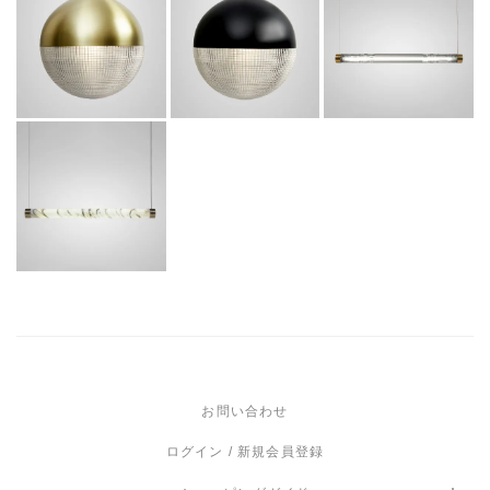
TUBE
PENDANT
PENDANT
PENDANT
(BRASHED
(MATTE
(BRASHED
BRASS)
BLACK)
BRASS)
286,000
286,000
¥
¥
税
税
968,000
¥
税
込
込
込
海外受注品
TUBE
PENDANT
(BRASHED.B
RASS)
1,210,000
¥
税込
お問い合わせ
ログイン / 新規会員登録