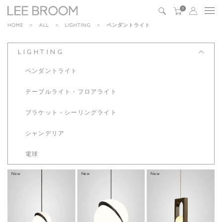
0
HOME
ALL
LIGHTING
ペンダントライト
LIGHTING
ペンダントライト
テーブルライト・
フロアライト
ブラケット・
シーリングライト
シャンデリア
電球
New
New
New
CRESCENT
CRESCENT
MYTHOS
MINI
LARGE
PENDANT
PENDANT
PENDANT
BLACKENED
(BLACKENE
(BLACKENE
BRASS
D.BRASS)JP
D.BRASS)JP