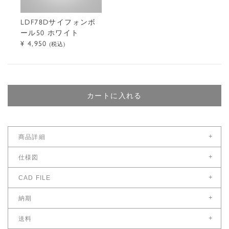
LDF78Dサイフォンボ
ール50 ホワイト
¥ 4,950
(税込)
カートに入れる
+
商品詳細
サイズ
+
仕様図
幅（cm）：6.0
仕様図をダウンロード
+
CAD FILE
奥（cm）：6.0
CAD FILEをダウンロード
+
高（cm）：31
納期
国内在庫がある場合、ご注文受付後営業日8日後以降
全長（cm） ：180
+
送料
※お急ぎの場合は別途ご連絡ください。