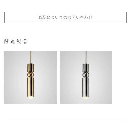
こちら
送料サイズ：配送料区分2
重量
＊年末年始及び夏季、ゴールデンウィーク休暇中は納期が営業日8日より長く
配送料金表はこちら
1.1kg
なる場合もございます。
商品についてのお問い合わせ
材質
アクリル/真鍮/スチール（メッキ塗装）
関連製品
照明取付け仕様
引掛けシーリング
電球
付属電球
151,800
¥
税込
151,800
なし
¥
税込
推奨ＬＥＤ電球
LED E26 3.0W（別売）
白熱電球
使用不可