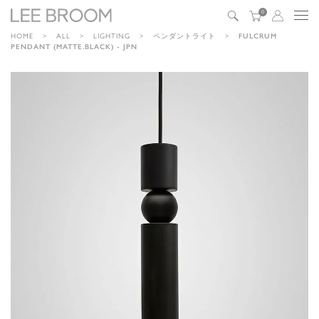
0
HOME
ALL
LIGHTING
ペンダントライト
FULCRUM
PENDANT (MATTE.BLACK) - JPN