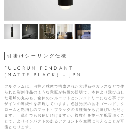
引掛けシーリング仕様
FULCRUM PENDANT
(MATTE.BLACK) - JPN
フルクラムは、円柱と球体で構成された大理石やガラスなどで作
られた彫刻作品のような意匠が特徴の照明で、本体より飛び出し
た電球の丸みも、全体のシルエットとシンメトリーになる事でデ
ザインの連続性を表現しています。色は光沢のあるゴールド、ク
ロームと艶消しのマット・ブラックの３種類からお選びいただけ
ます。 単灯でもお使い頂けますが、複数灯を並べて配置頂くこ
とで、よりインパクトのあるアクセントを空間に与えることが可
能となります。