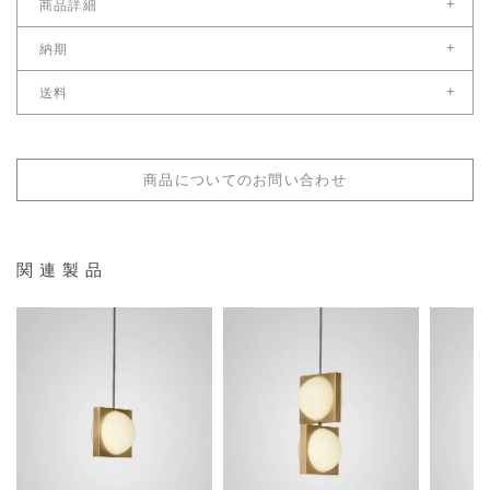
+
商品詳細
サイズ
+
納期
幅（cm）：22
国内在庫がある場合、ご注文受付後営業日8日後以降
+
送料
※お急ぎの場合は別途ご連絡ください。
奥（cm）：20
こちら
送料サイズ：配送料区分3
高（cm）：22
＊年末年始及び夏季、ゴールデンウィーク休暇中は納期が営業日8日より長く
配送料金表はこちら
なる場合もございます。
全長（cm） ：180
商品についてのお問い合わせ
重量
2.3kg
関連製品
材質
オパールガラス / 真鍮
照明取付け仕様
引掛けシーリング
316,800
59
¥
¥
税込
594,000
¥
税込
電球
付属電球