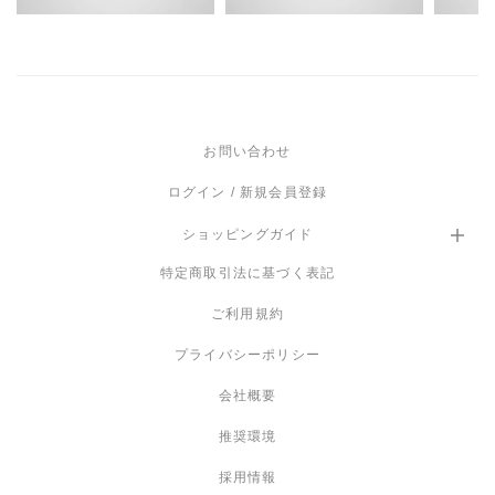
なし
推奨ＬＥＤ電球
LED E26 4.9W（別売）
お問い合わせ
白熱電球
使用不可
ログイン / 新規会員登録
保証
ショッピングガイド
商品到着から１年
特定商取引法に基づく表記
備考
ご利用規約
取付仕様によりフランジカップの種類が変わります。
プライバシーポリシー
会社概要
推奨環境
採用情報