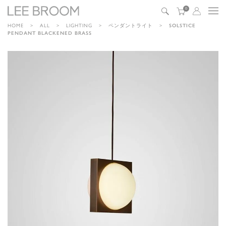
0
HOME
ALL
LIGHTING
ペンダントライト
SOLSTICE
PENDANT BLACKENED BRASS