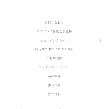
推奨ＬＥＤ電球
LED E26 4.9W×2（別売）
お問い合わせ
白熱電球
使用不可
ログイン / 新規会員登録
保証
ショッピングガイド
商品到着から１年
特定商取引法に基づく表記
備考
ご利用規約
-
プライバシーポリシー
会社概要
推奨環境
採用情報