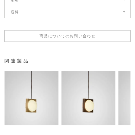
納期
幅（cm）：22
国内在庫がある場合、ご注文受付後営業日8日後以降
+
送料
※お急ぎの場合は別途ご連絡ください。
奥（cm）：22
こちら
送料サイズ：配送料区分5
高（cm）：46
＊年末年始及び夏季、ゴールデンウィーク休暇中は納期が営業日8日より長く
配送料金表はこちら
なる場合もございます。
全長（cm） ：180
商品についてのお問い合わせ
重量
5kg
関連製品
材質
オパールガラス / 真鍮
照明取付け仕様
直付（要電気工事）
316,800
316,800
¥
¥
税込
税込
59
¥
電球
付属電球
なし