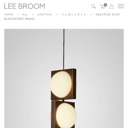
0
HOME
ALL
LIGHTING
ペンダントライト
SOLSTICE DUO
BLACKENED BRASS