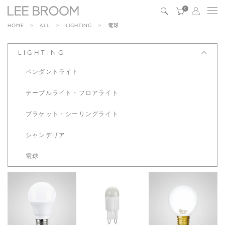
0
HOME
ALL
LIGHTING
電球
LIGHTING
ペンダントライト
テーブルライト・
フロアライト
ブラケット・
シーリングライト
シャンデリア
電球
LDF78D E26
一般型LED電
D412 LED
サイフォン50
球 LDA5L-G
G9-3WR
ホワイト
2,530
4,400
¥
¥
税込
税込
4,950
¥
税込