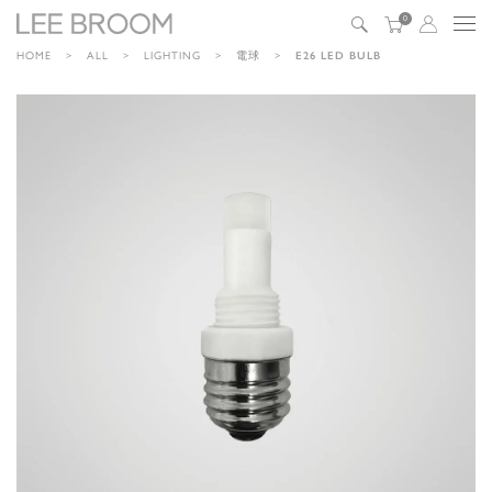
0
HOME
ALL
LIGHTING
電球
E26 LED BULB