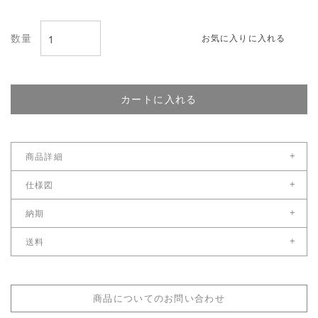
お気に入りに入れる
カートに入れる
+
商品詳細
原産国
+
仕様図
イギリス
仕様図をダウンロード
+
納期
保証
国内在庫がある場合、ご注文受付後営業日8日後以降
+
送料
※お急ぎの場合は別途ご連絡ください。
商品到着から１年
こちら
送料サイズ：配送料区分1
＊年末年始及び夏季、ゴールデンウィーク休暇中は納期が営業日8日より長く
配送料金表はこちら
なる場合もございます。
商品についてのお問い合わせ