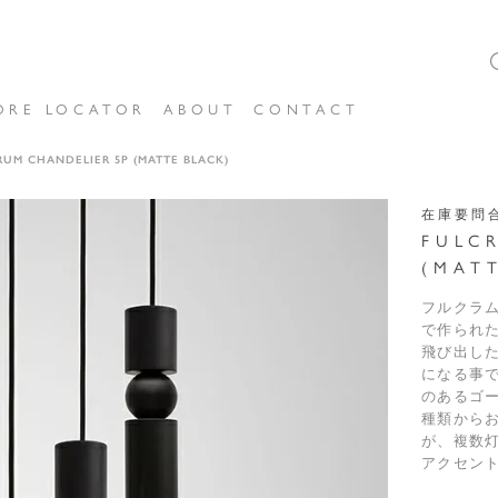
ORE LOCATOR
ABOUT
CONTACT
RUM CHANDELIER 5P (MATTE BLACK)
在庫要問
FULC
(MAT
フルクラ
で作られ
飛び出し
になる事
のあるゴ
種類から
が、複数
アクセン