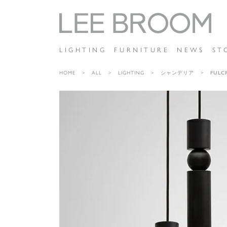
LIGHTING
FURNITURE
NEWS
ST
HOME
ALL
LIGHTING
シャンデリア
FULC