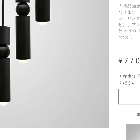
＊商品画
なります
シーリン
色）、マ
仕上げのゴ
*のカラ
77
¥
＊在庫は
ください