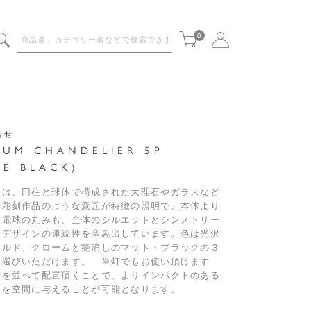
0
合せ
RUM CHANDELIER 5P
TE BLACK)
ムは、円柱と球体で構成された大理石やガラスなど
た彫刻作品のような意匠が特徴の照明で、本体より
た電球の丸みも、全体のシルエットとシンメトリー
でデザインの連続性を産み出しています。色は光沢
ールド、クロームと艶消しのマット・ブラックの３
お選びいただけます。 単灯でもお使い頂けます
灯を並べて配置頂くことで、よりインパクトのある
トを空間に与えることが可能となります。