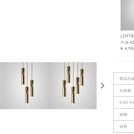
LDF
ール5
¥ 4,95
商品詳
仕様図
462,000
770,000
462,000
仕様図を
¥
¥
¥
CAD FI
サイズ
CAD F
納期
国内在庫
送料
※お急ぎ
こちら