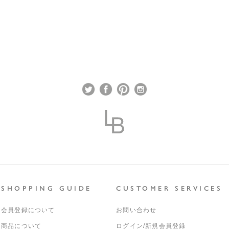
送料サイ
＊年末年
配送料金
長くなる
送料につ
重量
材質
照明取付
電球
付属電球
SHOPPING GUIDE
CUSTOMER SERVICES
推奨ＬＥ
会員登録について
お問い合わせ
白熱電球
商品について
ログイン/新規会員登録