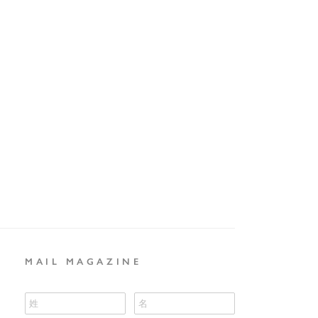
ズ：要見積り
始及び夏季、ゴールデンウィーク休暇中は納期が営業日8日より
表はこちら
場合もございます。
いて問い合わせる
10.3kg
本体：アクリル/真鍮/スチール（メ
ッキ塗装）
プレート：スチール
直付（要電気工事）
け仕様
＊取付ネジは同梱されておりませ
ん。
なし
MAIL MAGAZINE
Ｄ電球
LED E26 3.0W（別売）×5個
使用不可