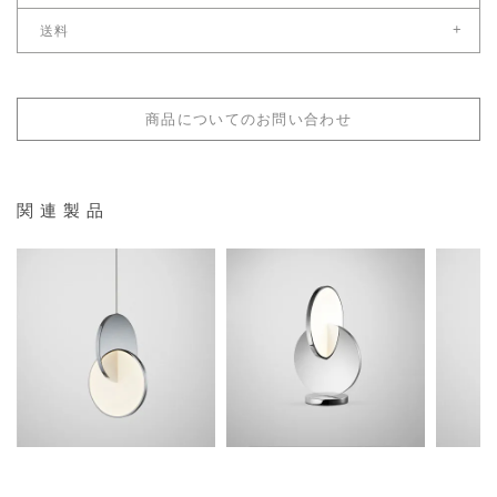
国内在庫がある場合、ご注文受付後営業日8日後以降
+
送料
※お急ぎの場合は別途ご連絡ください。
重量
こちら
送料サイズ：配送料区分3
4.4kg
＊年末年始及び夏季、ゴールデンウィーク休暇中は納期が営業日8日より長く
配送料金表はこちら
なる場合もございます。
商品についてのお問い合わせ
材質
スチール（メッキ塗装）/アクリル
照明取付け仕様
関連製品
コンセント
コードスイッチ（調光可）
電球
内蔵LED
396,000
484,000
39
¥
¥
¥
税込
税込
内蔵LED
原産国
イギリス