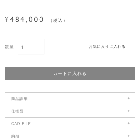
484,000
¥
税込
お気に入りに入れる
カートに入れる
+
商品詳細
サイズ
+
仕様図
幅（cm）：25
仕様図をダウンロード
+
CAD FILE
奥（cm）：25
CAD FILEをダウンロード
+
高（cm）：40
納期