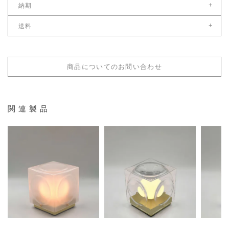
+
納期
幅（cm）：12.6
国内在庫がある場合、ご注文受付後営業日8日後以降
+
送料
※お急ぎの場合は別途ご連絡ください。
奥（cm）：12.6
こちら
送料サイズ：配送料区分2
高（cm）：14.3
＊年末年始及び夏季、ゴールデンウィーク休暇中は納期が営業日8日より長く
配送料金表はこちら
なる場合もございます。
商品についてのお問い合わせ
重量
1.2kg
関連製品
材質
アルミニウム / オパールガラス
電球
付属電球
83,600
83,600
8
あり
¥
¥
¥
税込
税込
推奨ＬＥＤ電球
-