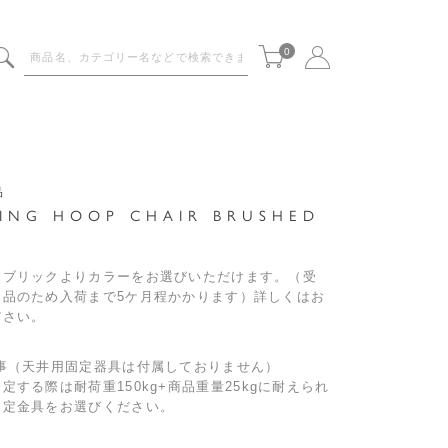
0
品
ING HOOP CHAIR BRUSHED
S
ァブリックよりカラーをお選びいただけます。（受
ー品のため入荷まで5ケ月程かかります）詳しくはお
ださい。
工事（天井用固定器具は付属しておりません）
定する際は耐荷重150kg+商品重量25kgに耐えられ
固定金具をお選びください。