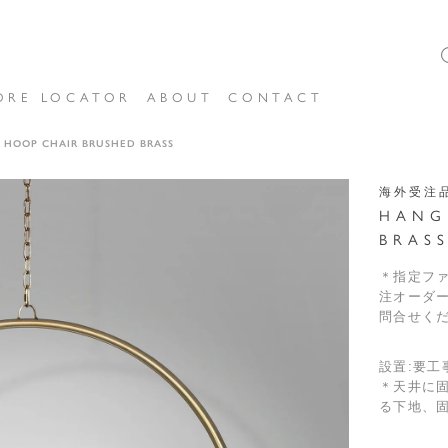
ORE LOCATOR
ABOUT
CONTACT
 HOOP CHAIR BRUSHED BRASS
海外受注
HANG
BRAS
＊指定フ
注オーダ
問合せく
設置:要
＊天井に固
る下地、