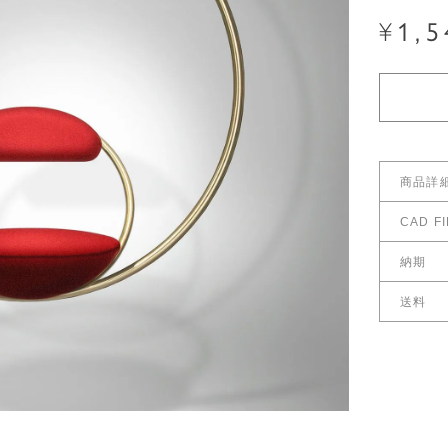
¥
1,5
商品詳
CAD FI
CAD F
サイズ
納期
受注確定
送料
送料につ
送料サイ
※お急ぎ
配送料金
重量
こちら
送料につ
＊年末年
長くなる
材質