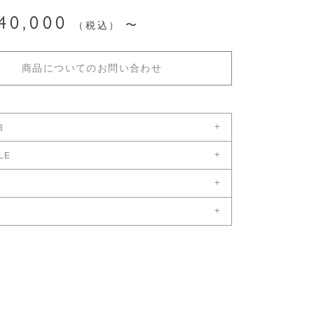
40,000
税込
商品についてのお問い合わせ
+
細
+
幅（cm）：112.5
LE
ILEをダウンロード
奥（cm）：59
+
高（cm）：112.5
後４〜６ヶ月
+
いて問い合わせる
ズ：要見積り
の場合は別途ご連絡ください。
表はこちら
25kg
いて問い合わせる
始及び夏季、ゴールデンウィーク休暇中は納期が営業日8日より
場合もございます。
スチール/ファブリック