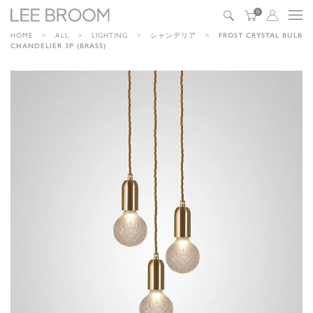
0
HOME
ALL
LIGHTING
シャンデリア
FROST CRYSTAL BULB
CHANDELIER 3P (BRASS)