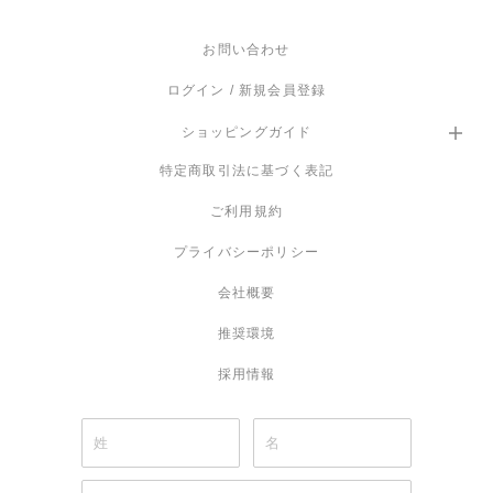
あり
お問い合わせ
推奨ＬＥＤ電球
ログイン / 新規会員登録
LED E26 2W×3個
専用電球（同梱）
ショッピングガイド
白熱電球
特定商取引法に基づく表記
使用不可
ご利用規約
原産国
プライバシーポリシー
イギリス
会社概要
保証
推奨環境
商品到着から１年
採用情報