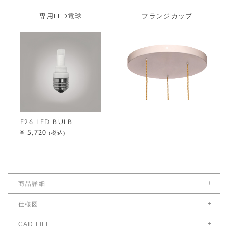
専用LED電球
フランジカップ
E26 LED BULB
¥ 5,720
(税込)
+
商品詳細
サイズ
+
仕様図
幅（cm）：プレート:30
仕様図をダウンロード
+
シェード本体:9
CAD FILE