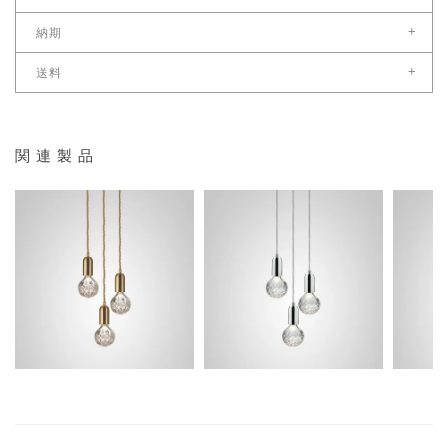
CAD FILEをダウンロード
奥（cm）：プレート:30
+
納期
シェード本体:9
国内在庫がある場合、ご注文受付後営業日8日後以降
+
高（cm）：プレート:3.5
送料
※お急ぎの場合は別途ご連絡ください。
シェード本体:18
こちら
送料サイズ：要見積り
＊年末年始及び夏季、ゴールデンウィーク休暇中は納期が営業日8日より長く
配送料金表はこちら
なる場合もございます。
送料について問い合わせる
重量
関連製品
5.0kg
材質
本体：有鉛クリスタル/真鍮/スチール（メッキ塗装）
プレート：スチール
照明取付け仕様
349,800
349,800
34
¥
¥
¥
税込
税込
直付（要電気工事）
＊取付ネジは同梱されておりません。
電球
付属電球