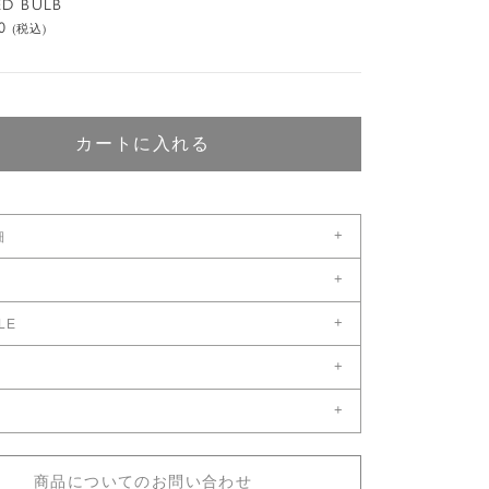
ED BULB
0
(税込)
カートに入れる
+
細
+
幅（cm）：120
ダウンロード
奥（cm）：120
+
LE
1,386,000
高（cm）：14
0
¥
ILEをダウンロード
+
全長（cm） ：55-280
後４〜６ヶ月
+
いて問い合わせる
ズ：要見積り
28.0kg
の場合は別途ご連絡ください。
表はこちら
商品についてのお問い合わせ
いて問い合わせる