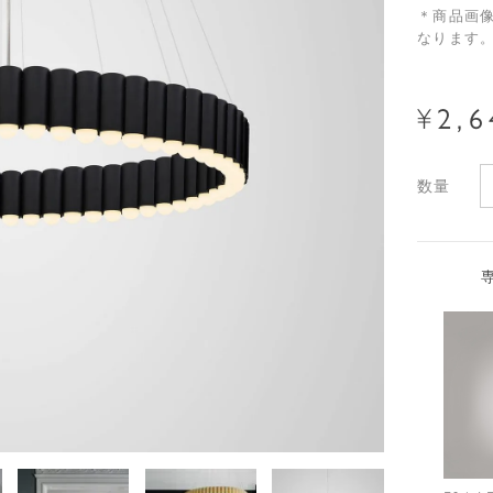
＊商品画
なります
¥
2,6