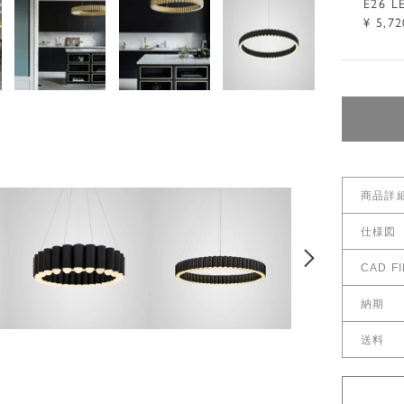
E26 L
¥ 5,72
商品詳
仕様図
仕様図を
CAD FI
サイズ
1,386,000
¥
2,640,00
¥
CAD F
2,640,000
¥
納期
受注確定
送料
送料につ
送料サイ
重量
※お急ぎ
配送料金
こちら
送料につ