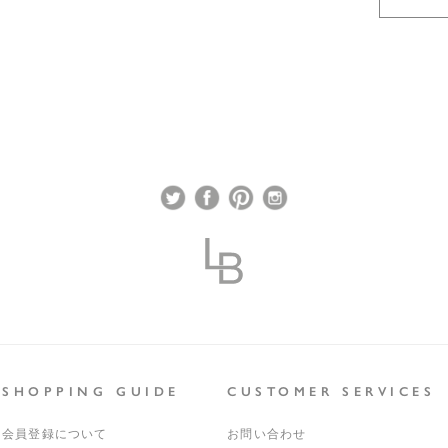
＊年末年
材質
長くなる
照明取付
電球
付属電球
推奨ＬＥ
白熱電球
原産国
SHOPPING GUIDE
CUSTOMER SERVICES
会員登録について
お問い合わせ
保証