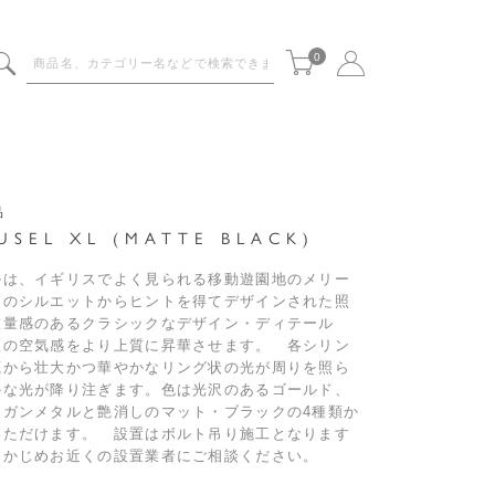
0
品
USEL XL (MATTE BLACK)
ルは、イギリスでよく見られる移動遊園地のメリー
ドのシルエットからヒントを得てデザインされた照
重量感のあるクラシックなデザイン・ディテール
屋の空気感をより上質に昇華させます。 各シリン
源から壮大かつ華やかなリング状の光が周りを照ら
かな光が降り注ぎます。色は光沢のあるゴールド、
、ガンメタルと艶消しのマット・ブラックの4種類か
いただけます。 設置はボルト吊り施工となります
らかじめお近くの設置業者にご相談ください。