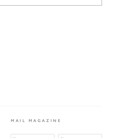
始及び夏季、ゴールデンウィーク休暇中は納期が営業日8日より
スチール（メッキ塗装）/ガラス
場合もございます。
直付（要電気工事）
け仕様
＊取付ネジは同梱されておりませ
ん。
あり
LED E26 2W×60個
Ｄ電球
専用電球（同梱）
使用不可
イギリス
MAIL MAGAZINE
商品到着から１年