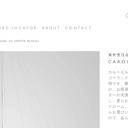
ORE LOCATOR
ABOUT
CONTACT
USEL XL (MATTE BLACK)
海外受注
CARO
カルーセ
ゴーラン
明です。
が、お部
ダーの光
し、柔ら
クローム
らお選び
ので、あ