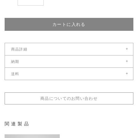
カートに入れる
+
商品詳細
保証
+
納期
商品到着から１年
国内在庫がある場合、ご注文受付後営業日8日後以降
+
送料
※お急ぎの場合は別途ご連絡ください。
こちら
送料サイズ：配送料区分1
＊年末年始及び夏季、ゴールデンウィーク休暇中は納期が営業日8日より長く
配送料金表はこちら
なる場合もございます。
商品についてのお問い合わせ
関連製品