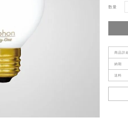
商品詳
保証
納期
国内在庫
送料
※お急ぎ
こちら
送料サイ
＊年末年
配送料金
長くなる