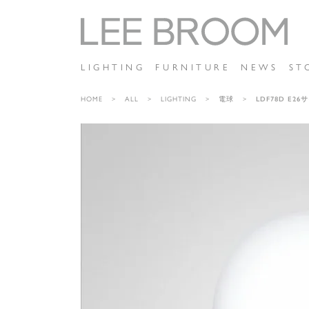
LIGHTING
FURNITURE
NEWS
ST
HOME
ALL
LIGHTING
電球
LDF78D E2