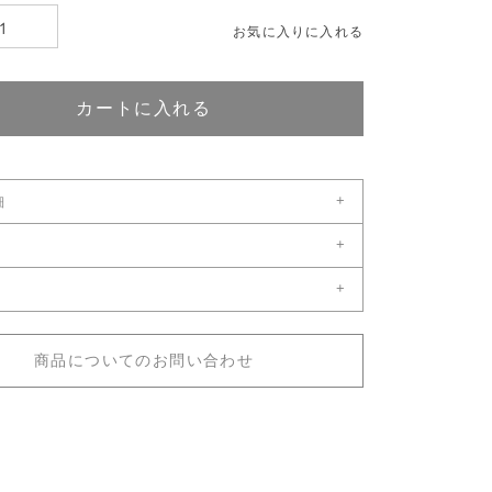
お気に入りに入れる
カートに入れる
+
細
+
商品到着から１年
がある場合、ご注文受付後営業日8日後以降
+
の場合は別途ご連絡ください。
ズ：配送料区分1
始及び夏季、ゴールデンウィーク休暇中は納期が営業日8日より
表はこちら
場合もございます。
商品についてのお問い合わせ